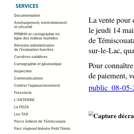
Documentation
La vente pour 
Aménagement, environnement
le jeudi 14 ma
et sécurité
PRMHH et cartographie en
de Témiscouata
ligne des milieux humides
Révision administrative
sur-le-Lac, qu
de l'évaluation foncière
Carrières-sablières
Pour connaître
Cartographie et géomatique
Inspection
de paiement, ve
Communications
public_08-05
Contrer l’appauvrissement
Foresterie
L'ARTERRE
Le PDZA
Les TAD
Parcs éoliens de Témiscouata
Parc régional linéaire Petit Témis