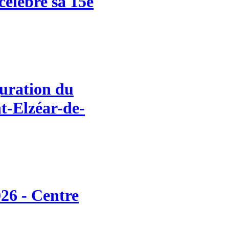
célèbre sa 15e
uration du
nt-Elzéar-de-
26 - Centre