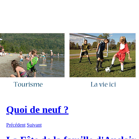
ous joindre
|
Quoi de neuf ?
|
Rechercher
|
Plan du site
Quoi de neuf ?
Précédent
Suivant