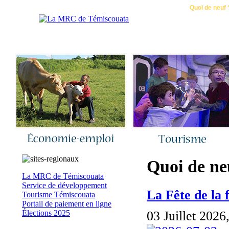
Accueil
|
Nous joindre
|
Quoi de neuf 
Quoi de ne
La MRC de Témiscouata
Service de développement
La Fête de la 
Tourisme Témiscouata
Portail de paiement en ligne
03 Juillet 2026
Élections 2025