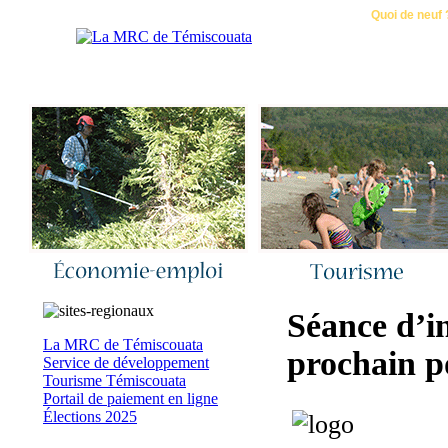
Accueil
|
Nous joindre
|
Quoi de neuf 
Séance d’in
La MRC de Témiscouata
prochain p
Service de développement
Tourisme Témiscouata
Portail de paiement en ligne
Élections 2025