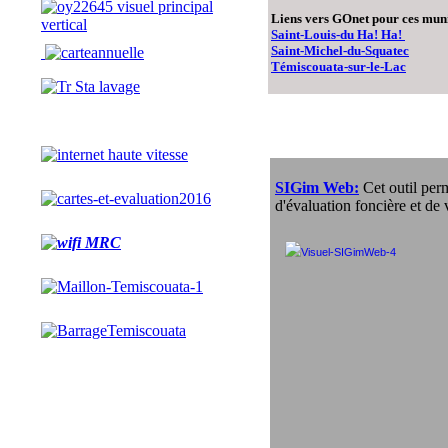
Liens vers GOnet pour ces muni
Saint-Louis-du Ha! Ha!
Saint-Michel-du-Squatec
Témiscouata-sur-le-Lac
SIGim Web:
Cet outil per
d'évaluation foncière et de v