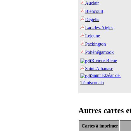
Aucl
air
Biencourt
Dégelis
Lac-des-Aigles
Lejeune
Packington
Pohénégamook
Rivière-Bleue
Saint-Athanase
Saint-Elzéar-de-
Témiscouata
Autres cartes e
Cartes à imprimer