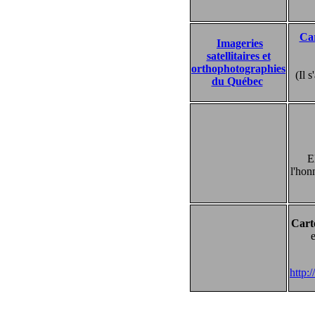
Car
Imageries
satellitaires et
orthophotographies
(Il 
du Québec
E
l'hon
Cart
e
http: