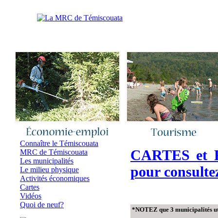
Accueil
|
Nous joindre
|
Quoi de neuf 
Connaître le Témiscouata
CARTES et 
MRC de Témiscouata
Les municipalités
pour consult
Le milieu physique
Activités économiques
Cartes
Vidéos
Quoi de neuf?
*NOTEZ que 3 municipalités uti